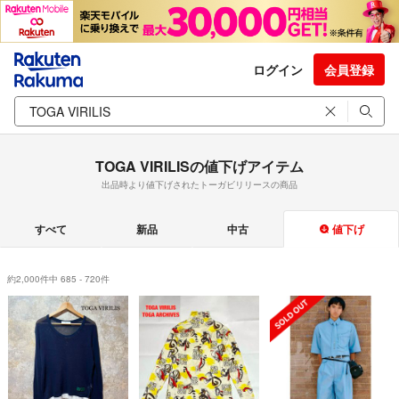
ログイン
会員登録
TOGA VIRILISの値下げアイテム
出品時より値下げされたトーガビリリースの商品
すべて
新品
中古
値下げ
約2,000件中 685 - 720件