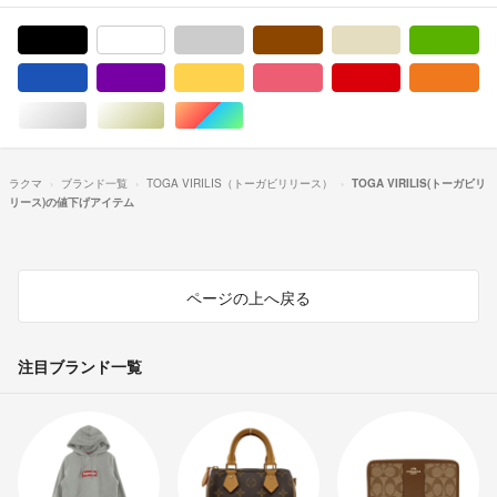
ブラック/黒色系
ホワイト/白色系
グレー/灰色系
ブラウン/茶色系
ベージュ系
グ
ブルー・ネイビー/青色系
パープル/紫色系
イエロー/黄色系
ピンク/桃色系
レッド/赤色系
オ
シルバー/銀色系
ゴールド/金色系
マルチカラー
ラクマ
ブランド一覧
TOGA VIRILIS（トーガビリリース）
TOGA VIRILIS(トーガビリ
リース)の値下げアイテム
ページの上へ戻る
注目ブランド一覧