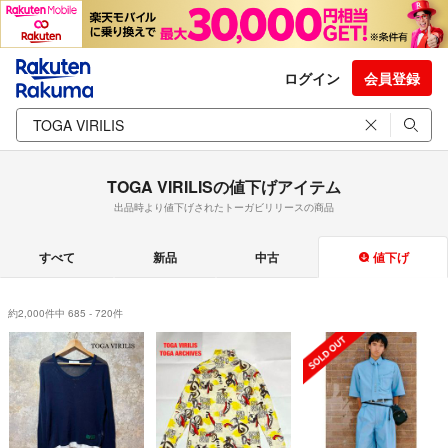
ログイン
会員登録
TOGA VIRILISの値下げアイテム
出品時より値下げされたトーガビリリースの商品
すべて
新品
中古
値下げ
約2,000件中 685 - 720件