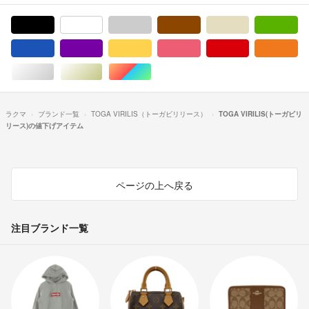
ブラック/黒色系
ホワイト/白色系
グレー/灰色系
ブラウン/茶色系
ベージュ系
グ
ブルー・ネイビー/青色系
パープル/紫色系
イエロー/黄色系
ピンク/桃色系
レッド/赤色系
オ
シルバー/銀色系
ゴールド/金色系
マルチカラー
ラクマ
ブランド一覧
TOGA VIRILIS（トーガビリリース）
TOGA VIRILIS(トーガビリ
リース)の値下げアイテム
ページの上へ戻る
注目ブランド一覧