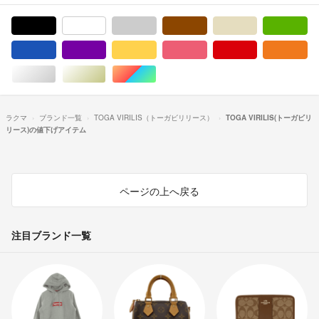
ブラック/黒色系
ホワイト/白色系
グレー/灰色系
ブラウン/茶色系
ベージュ系
グ
ブルー・ネイビー/青色系
パープル/紫色系
イエロー/黄色系
ピンク/桃色系
レッド/赤色系
オ
シルバー/銀色系
ゴールド/金色系
マルチカラー
ラクマ
ブランド一覧
TOGA VIRILIS（トーガビリリース）
TOGA VIRILIS(トーガビリ
リース)の値下げアイテム
ページの上へ戻る
注目ブランド一覧