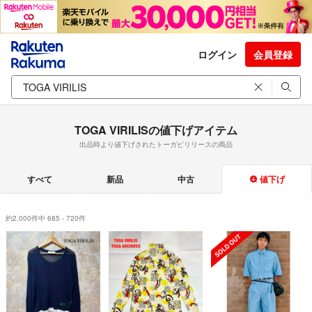
ログイン
会員登録
TOGA VIRILISの値下げアイテム
出品時より値下げされたトーガビリリースの商品
すべて
新品
中古
値下げ
約2,000件中 685 - 720件