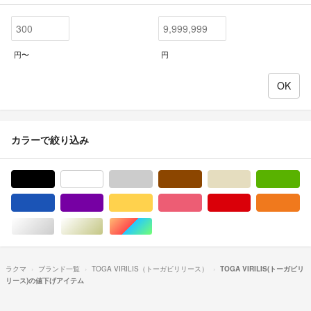
円〜
円
カラーで絞り込み
ブラック/黒色系
ホワイト/白色系
グレー/灰色系
ブラウン/茶色系
ベージュ系
グ
ブルー・ネイビー/青色系
パープル/紫色系
イエロー/黄色系
ピンク/桃色系
レッド/赤色系
オ
シルバー/銀色系
ゴールド/金色系
マルチカラー
ラクマ
ブランド一覧
TOGA VIRILIS（トーガビリリース）
TOGA VIRILIS(トーガビリ
リース)の値下げアイテム