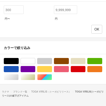
円〜
円
カラーで絞り込み
ブラック/黒色系
ホワイト/白色系
グレー/灰色系
ブラウン/茶色系
ベージュ系
グ
ブルー・ネイビー/青色系
パープル/紫色系
イエロー/黄色系
ピンク/桃色系
レッド/赤色系
オ
シルバー/銀色系
ゴールド/金色系
マルチカラー
ラクマ
ブランド一覧
TOGA VIRILIS（トーガビリリース）
TOGA VIRILIS(トーガビリ
リース)の値下げアイテム