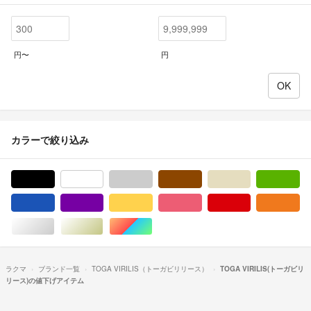
円〜
円
カラーで絞り込み
ブラック/黒色系
ホワイト/白色系
グレー/灰色系
ブラウン/茶色系
ベージュ系
グ
ブルー・ネイビー/青色系
パープル/紫色系
イエロー/黄色系
ピンク/桃色系
レッド/赤色系
オ
シルバー/銀色系
ゴールド/金色系
マルチカラー
ラクマ
ブランド一覧
TOGA VIRILIS（トーガビリリース）
TOGA VIRILIS(トーガビリ
リース)の値下げアイテム