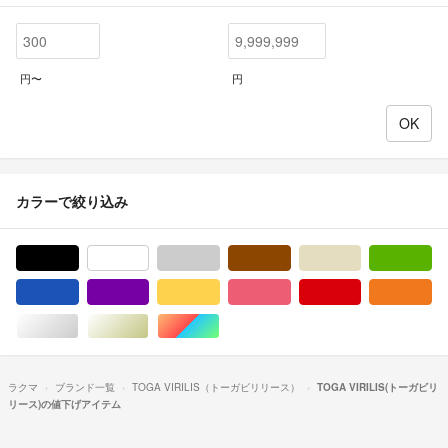
円〜
円
カラーで絞り込み
ブラック/黒色系
ホワイト/白色系
グレー/灰色系
ブラウン/茶色系
ベージュ系
グ
ブルー・ネイビー/青色系
パープル/紫色系
イエロー/黄色系
ピンク/桃色系
レッド/赤色系
オ
シルバー/銀色系
ゴールド/金色系
マルチカラー
ラクマ
ブランド一覧
TOGA VIRILIS（トーガビリリース）
TOGA VIRILIS(トーガビリ
リース)の値下げアイテム