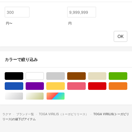
円〜
円
カラーで絞り込み
ブラック/黒色系
ホワイト/白色系
グレー/灰色系
ブラウン/茶色系
ベージュ系
グ
ブルー・ネイビー/青色系
パープル/紫色系
イエロー/黄色系
ピンク/桃色系
レッド/赤色系
オ
シルバー/銀色系
ゴールド/金色系
マルチカラー
ラクマ
ブランド一覧
TOGA VIRILIS（トーガビリリース）
TOGA VIRILIS(トーガビリ
リース)の値下げアイテム