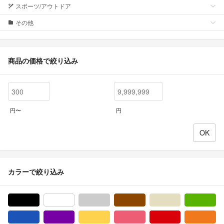
スポーツ/アウトドア
その他
商品の価格で絞り込み
円〜
円
カラーで絞り込み
ブラック/黒色系
ホワイト/白色系
グレー/灰色系
ブラウン/茶色系
ベージュ系
グ
ブルー・ネイビー/青色系
パープル/紫色系
イエロー/黄色系
ピンク/桃色系
レッド/赤色系
オ