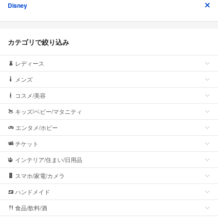
Disney
カテゴリで絞り込み
レディース
メンズ
コスメ/美容
キッズ/ベビー/マタニティ
エンタメ/ホビー
チケット
インテリア/住まい/日用品
スマホ/家電/カメラ
ハンドメイド
食品/飲料/酒