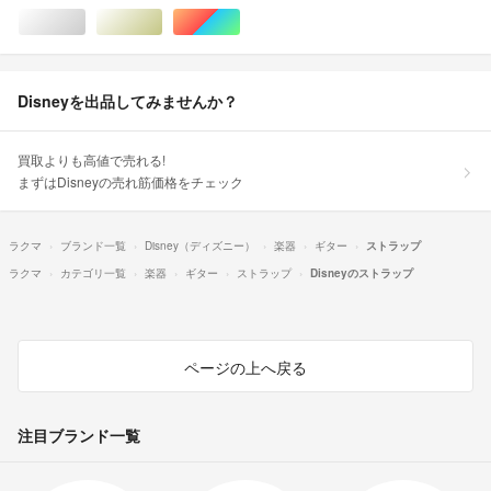
シルバー/銀色系
ゴールド/金色系
マルチカラー
Disneyを出品してみませんか？
買取よりも高値で売れる!
まずはDisneyの売れ筋価格をチェック
ラクマ
ブランド一覧
Disney（ディズニー）
楽器
ギター
ストラップ
ラクマ
カテゴリ一覧
楽器
ギター
ストラップ
Disneyのストラップ
ページの上へ戻る
注目ブランド一覧