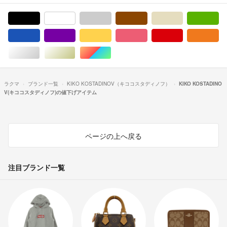
ブラック/黒色系
ホワイト/白色系
グレー/灰色系
ブラウン/茶色系
ベージュ系
グ
ブルー・ネイビー/青色系
パープル/紫色系
イエロー/黄色系
ピンク/桃色系
レッド/赤色系
オ
シルバー/銀色系
ゴールド/金色系
マルチカラー
ラクマ
ブランド一覧
KIKO KOSTADINOV（キココスタディノフ）
KIKO KOSTADINO
V(キココスタディノフ)の値下げアイテム
ページの上へ戻る
注目ブランド一覧