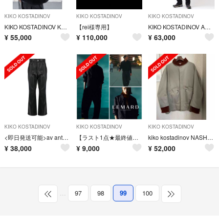
KIKO KOSTADINOV
KIKO KOSTADINOV
KIKO KOSTADINOV
KIKO KOSTADINOV KK.VEST.01
【rei様専用】
KIKO KOSTADINOV ANAKAZEL TRENCH COAT
¥
55,000
¥
110,000
¥
63,000
KIKO KOSTADINOV
KIKO KOSTADINOV
KIKO KOSTADINOV
<即日発送可能>av antonio vattev 22aw パンツ スラックス
【ラスト1点★最終値下げ】LEMARD セミオーバー ショートジャケット
kiko kostadinov NASH HUNTING COAT
¥
38,000
¥
9,000
¥
52,000
…
97
98
99
100