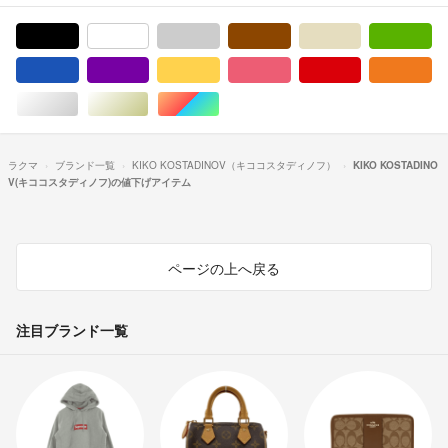
ブラック/黒色系
ホワイト/白色系
グレー/灰色系
ブラウン/茶色系
ベージュ系
グ
ブルー・ネイビー/青色系
パープル/紫色系
イエロー/黄色系
ピンク/桃色系
レッド/赤色系
オ
シルバー/銀色系
ゴールド/金色系
マルチカラー
ラクマ
ブランド一覧
KIKO KOSTADINOV（キココスタディノフ）
KIKO KOSTADINO
V(キココスタディノフ)の値下げアイテム
ページの上へ戻る
注目ブランド一覧