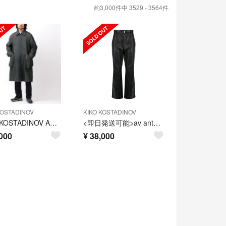
約3,000件中 3529 - 3564件
KOSTADINOV
KIKO KOSTADINOV
KIKO KOSTADINOV ANAKAZEL TRENCH COAT
<即日発送可能>av antonio vattev 22aw パンツ スラックス
000
¥
38,000