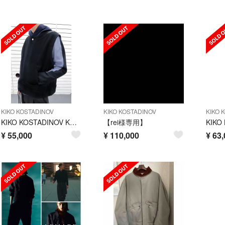
KIKO KOSTADINOV
KIKO KOSTADINOV
KIKO 
KIKO KOSTADINOV KK.VEST.01
【rei様専用】
¥
55,000
¥
110,000
¥
63,