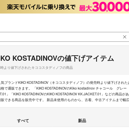
IKO KOSTADINOVの値下げアイテム
品時より値下げされたキココスタディノフの商品
人気ブランドKIKO KOSTADINOV（キココスタディノフ）の発売時より値下げ
格で通販できます。 「KIKO KOSTADINOVのKiko kostadinov チャコール グレー セ
T.01」「KIKO KOSTADINOVのKIKO KOSTADINOV KK.JACKET.01」などの
通販できる商品を販売中です。 新品未使用のものから、古着、中古アイテムまで幅
すべて
新品