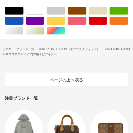
ブラック/黒色系
ホワイト/白色系
グレー/灰色系
ブラウン/茶色系
ベージュ系
グ
ブルー・ネイビー/青色系
パープル/紫色系
イエロー/黄色系
ピンク/桃色系
レッド/赤色系
オ
シルバー/銀色系
ゴールド/金色系
マルチカラー
ラクマ
ブランド一覧
KIKO KOSTADINOV（キココスタディノフ）
KIKO KOSTADINO
V(キココスタディノフ)の値下げアイテム
ページの上へ戻る
注目ブランド一覧