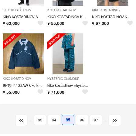
KIKO KOSTADINOV
KIKO KOSTADINOV
KIKO KOSTADINOV
KIKO KOSTADINOV ANAKAZEL TRENCH COAT
KIKO KOSTADINOV KK.VEST.01
KIKO KOSTADINOV KK.SHORTS.01
¥
63,000
¥
55,000
¥
67,000
KIKO KOSTADINOV
HYSTERIC GLAMOUR
未使用品 22AW kiko kostadinov ブルゾン キココスタディノフ
kiko kostadinov ×hysteric glamour Msize
¥
55,000
¥
71,000
…
93
94
95
96
97
…