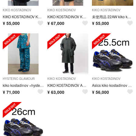
KIKO KOSTADINOV
KIKO KOSTADINOV
KIKO KOSTADINOV
KIKO KOSTADINOV KK.VEST.01
KIKO KOSTADINOV KK.SHORTS.01
未使用品 22AW kiko kostadinov ブルゾン キココスタディノフ
¥
55,000
¥
67,000
¥
55,000
HYSTERIC GLAMOUR
KIKO KOSTADINOV
KIKO KOSTADINOV
kiko kostadinov ×hysteric glamour Msize
KIKO KOSTADINOV ANAKAZEL TRENCH COAT
Asics kiko kostadinov gel-zientzia
¥
71,000
¥
63,000
¥
56,000