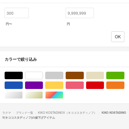
円〜
円
カラーで絞り込み
ブラック/黒色系
ホワイト/白色系
グレー/灰色系
ブラウン/茶色系
ベージュ系
グ
ブルー・ネイビー/青色系
パープル/紫色系
イエロー/黄色系
ピンク/桃色系
レッド/赤色系
オ
シルバー/銀色系
ゴールド/金色系
マルチカラー
ラクマ
ブランド一覧
KIKO KOSTADINOV（キココスタディノフ）
KIKO KOSTADINO
V(キココスタディノフ)の値下げアイテム