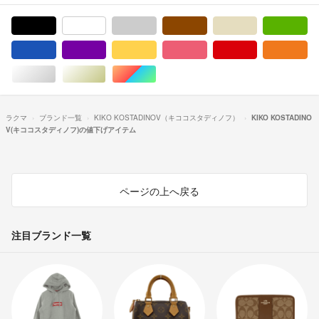
ブラック/黒色系
ホワイト/白色系
グレー/灰色系
ブラウン/茶色系
ベージュ系
グ
ブルー・ネイビー/青色系
パープル/紫色系
イエロー/黄色系
ピンク/桃色系
レッド/赤色系
オ
シルバー/銀色系
ゴールド/金色系
マルチカラー
ラクマ
ブランド一覧
KIKO KOSTADINOV（キココスタディノフ）
KIKO KOSTADINO
V(キココスタディノフ)の値下げアイテム
ページの上へ戻る
注目ブランド一覧