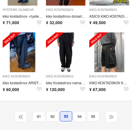
HYSTERIC GLAMOUR
KIKO KOSTADINOV
KIKO KOSTADINOV
kiko kostadinov ×hysteric glamour Msize
kiko kostadinov dorset apron trousers
ASICS KIKO KOSTADINOV HYSTERIC GLAMOUR
¥
71,000
¥
32,000
¥
49,500
KIKO KOSTADINOV
KIKO KOSTADINOV
KIKO KOSTADINOV
kiko kostadinov ARISTIDES WIDE TROUSERS
kiko Kostadinov namacheko our legacy
KIKO KOSTADINOV KK.SHORTS.01
¥
60,000
¥
120,000
¥
67,000
…
91
92
93
94
95
…