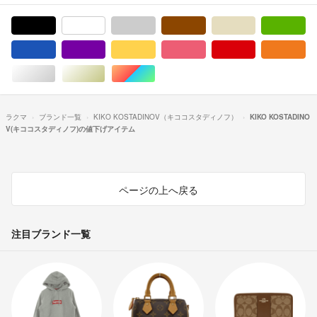
ブラック/黒色系
ホワイト/白色系
グレー/灰色系
ブラウン/茶色系
ベージュ系
グ
ブルー・ネイビー/青色系
パープル/紫色系
イエロー/黄色系
ピンク/桃色系
レッド/赤色系
オ
シルバー/銀色系
ゴールド/金色系
マルチカラー
ラクマ
ブランド一覧
KIKO KOSTADINOV（キココスタディノフ）
KIKO KOSTADINO
V(キココスタディノフ)の値下げアイテム
ページの上へ戻る
注目ブランド一覧