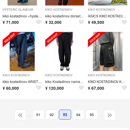
HYSTERIC GLAMOUR
KIKO KOSTADINOV
KIKO KOSTADINOV
kiko kostadinov ×hysteric glamour Msize
kiko kostadinov dorset apron trousers
ASICS KIKO KOSTADINOV HYSTERIC GLAMOUR
¥
71,000
¥
32,000
¥
49,500
KIKO KOSTADINOV
KIKO KOSTADINOV
KIKO KOSTADINOV
kiko kostadinov ARISTIDES WIDE TROUSERS
kiko Kostadinov namacheko our legacy
KIKO KOSTADINOV KK.SHORTS.01
¥
60,000
¥
120,000
¥
67,000
…
91
92
93
94
95
…