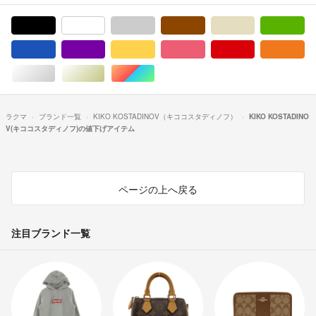
ブラック/黒色系
ホワイト/白色系
グレー/灰色系
ブラウン/茶色系
ベージュ系
グ
ブルー・ネイビー/青色系
パープル/紫色系
イエロー/黄色系
ピンク/桃色系
レッド/赤色系
オ
シルバー/銀色系
ゴールド/金色系
マルチカラー
ラクマ
ブランド一覧
KIKO KOSTADINOV（キココスタディノフ）
KIKO KOSTADINO
V(キココスタディノフ)の値下げアイテム
ページの上へ戻る
注目ブランド一覧