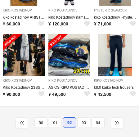
KIKO KOSTADINOV
KIKO KOSTADINOV
HYSTERIC GLAMOUR
kiko kostadinov ARISTIDES WIDE TROUSERS
kiko Kostadinov namacheko our legacy
kiko kostadinov ×hysteric glamour Msize
¥
60,000
¥
120,000
¥
71,000
KIKO KOSTADINOV
KIKO KOSTADINOV
KIKO KOSTADINOV
Kiko Kostadinov 23SS KREUK WIDE SHORTS
ASICS KIKO KOSTADINOV HYSTERIC GLAMOUR
k8.0 kaiko tech trousers
¥
90,000
¥
49,500
¥
42,500
…
90
91
92
93
94
…