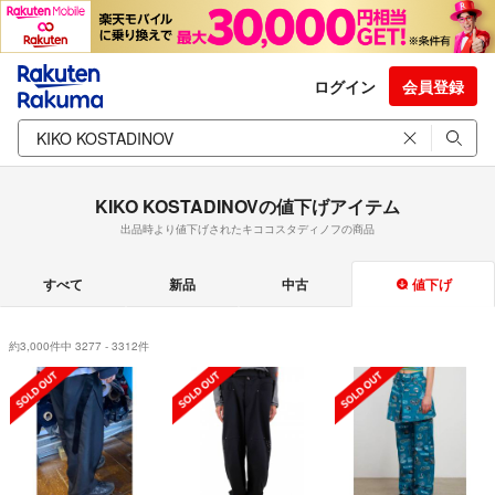
ログイン
会員登録
KIKO KOSTADINOVの値下げアイテム
出品時より値下げされたキココスタディノフの商品
すべて
新品
中古
値下げ
約3,000件中 3277 - 3312件