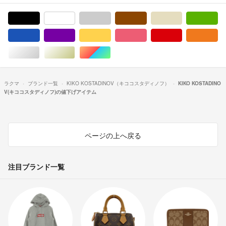
ブラック/黒色系
ホワイト/白色系
グレー/灰色系
ブラウン/茶色系
ベージュ系
グ
ブルー・ネイビー/青色系
パープル/紫色系
イエロー/黄色系
ピンク/桃色系
レッド/赤色系
オ
シルバー/銀色系
ゴールド/金色系
マルチカラー
ラクマ
ブランド一覧
KIKO KOSTADINOV（キココスタディノフ）
KIKO KOSTADINO
V(キココスタディノフ)の値下げアイテム
ページの上へ戻る
注目ブランド一覧