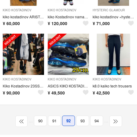
KIKO KOSTADINOV
KIKO KOSTADINOV
HYSTERIC GLAMOUR
kiko kostadinov ARISTIDES WIDE TROUSERS
kiko Kostadinov namacheko our legacy
kiko kostadinov ×hysteric glamour Msize
¥
60,000
¥
120,000
¥
71,000
KIKO KOSTADINOV
KIKO KOSTADINOV
KIKO KOSTADINOV
Kiko Kostadinov 23SS KREUK WIDE SHORTS
ASICS KIKO KOSTADINOV HYSTERIC GLAMOUR
k8.0 kaiko tech trousers
¥
90,000
¥
49,500
¥
42,500
…
90
91
92
93
94
…