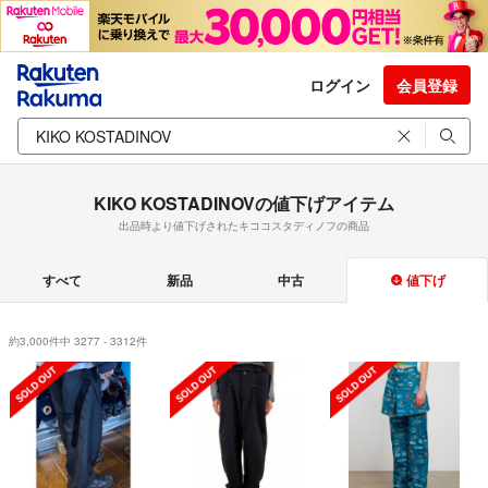
ログイン
会員登録
KIKO KOSTADINOVの値下げアイテム
出品時より値下げされたキココスタディノフの商品
すべて
新品
中古
値下げ
約3,000件中 3277 - 3312件