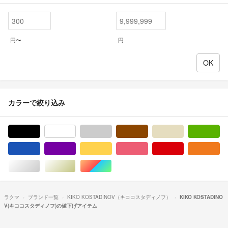
円〜
円
カラーで絞り込み
ブラック/黒色系
ホワイト/白色系
グレー/灰色系
ブラウン/茶色系
ベージュ系
グ
ブルー・ネイビー/青色系
パープル/紫色系
イエロー/黄色系
ピンク/桃色系
レッド/赤色系
オ
シルバー/銀色系
ゴールド/金色系
マルチカラー
ラクマ
ブランド一覧
KIKO KOSTADINOV（キココスタディノフ）
KIKO KOSTADINO
V(キココスタディノフ)の値下げアイテム