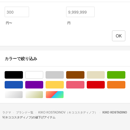
円〜
円
カラーで絞り込み
ブラック/黒色系
ホワイト/白色系
グレー/灰色系
ブラウン/茶色系
ベージュ系
グ
ブルー・ネイビー/青色系
パープル/紫色系
イエロー/黄色系
ピンク/桃色系
レッド/赤色系
オ
シルバー/銀色系
ゴールド/金色系
マルチカラー
ラクマ
ブランド一覧
KIKO KOSTADINOV（キココスタディノフ）
KIKO KOSTADINO
V(キココスタディノフ)の値下げアイテム