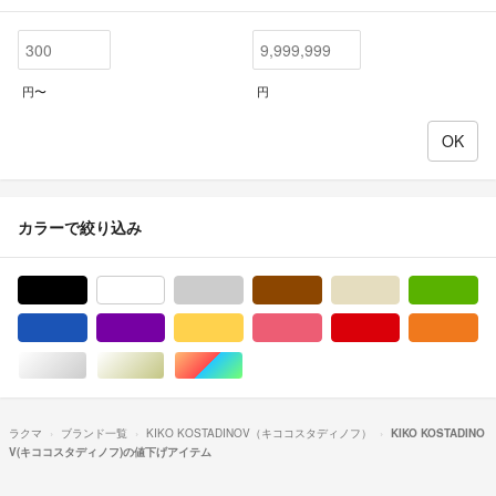
円〜
円
カラーで絞り込み
ブラック/黒色系
ホワイト/白色系
グレー/灰色系
ブラウン/茶色系
ベージュ系
グ
ブルー・ネイビー/青色系
パープル/紫色系
イエロー/黄色系
ピンク/桃色系
レッド/赤色系
オ
シルバー/銀色系
ゴールド/金色系
マルチカラー
ラクマ
ブランド一覧
KIKO KOSTADINOV（キココスタディノフ）
KIKO KOSTADINO
V(キココスタディノフ)の値下げアイテム