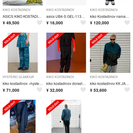
KIKO KOSTADINOV
KIKO KOSTADINOV
KIKO KOSTADINOV
ASICS KIKO KOSTADINOV HYSTERIC GLAMOUR
asics UB4-S GEL-1130 kiko kostadinov
kiko Kostadinov namacheko our legacy
¥
49,500
¥
16,000
¥
120,000
HYSTERIC GLAMOUR
KIKO KOSTADINOV
KIKO KOSTADINOV
kiko kostadinov ×hysteric glamour Msize
kiko kostadinov dorset apron trousers
kiko kostadinov KK JACKET01 48
¥
71,000
¥
32,000
¥
53,600