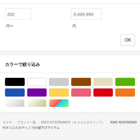
円〜
円
カラーで絞り込み
ブラック/黒色系
ホワイト/白色系
グレー/灰色系
ブラウン/茶色系
ベージュ系
グ
ブルー・ネイビー/青色系
パープル/紫色系
イエロー/黄色系
ピンク/桃色系
レッド/赤色系
オ
シルバー/銀色系
ゴールド/金色系
マルチカラー
ラクマ
ブランド一覧
KIKO KOSTADINOV（キココスタディノフ）
KIKO KOSTADINO
V(キココスタディノフ)の値下げアイテム