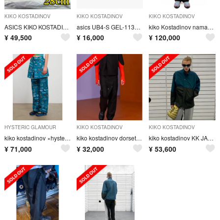
KIKO KOSTADINOV
KIKO KOSTADINOV
KIKO KOSTADINOV
ASICS KIKO KOSTADINOV HYSTERIC GLAMOUR
asics UB4-S GEL-1130 kiko kostadinov
kiko Kostadinov namacheko our legacy
¥
49,500
¥
16,000
¥
120,000
HYSTERIC GLAMOUR
KIKO KOSTADINOV
KIKO KOSTADINOV
kiko kostadinov ×hysteric glamour Msize
kiko kostadinov dorset apron trousers
kiko kostadinov KK JACKET01 48
¥
71,000
¥
32,000
¥
53,600