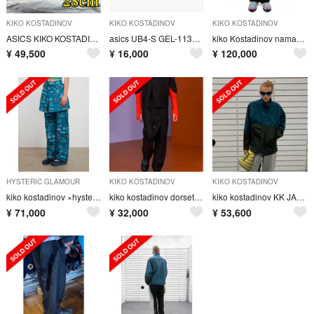
KIKO KOSTADINOV
KIKO KOSTADINOV
KIKO KOSTADINOV
ASICS KIKO KOSTADINOV HYSTERIC GLAMOUR
asics UB4-S GEL-1130 kiko kostadinov
kiko Kostadinov namacheko our legacy
¥
49,500
¥
16,000
¥
120,000
HYSTERIC GLAMOUR
KIKO KOSTADINOV
KIKO KOSTADINOV
kiko kostadinov ×hysteric glamour Msize
kiko kostadinov dorset apron trousers
kiko kostadinov KK JACKET01 48
¥
71,000
¥
32,000
¥
53,600