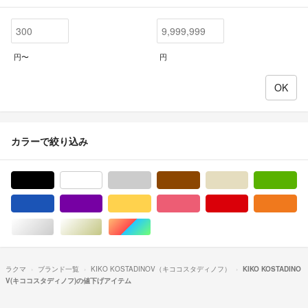
円〜
円
カラーで絞り込み
ブラック/黒色系
ホワイト/白色系
グレー/灰色系
ブラウン/茶色系
ベージュ系
グ
ブルー・ネイビー/青色系
パープル/紫色系
イエロー/黄色系
ピンク/桃色系
レッド/赤色系
オ
シルバー/銀色系
ゴールド/金色系
マルチカラー
ラクマ
ブランド一覧
KIKO KOSTADINOV（キココスタディノフ）
KIKO KOSTADINO
V(キココスタディノフ)の値下げアイテム