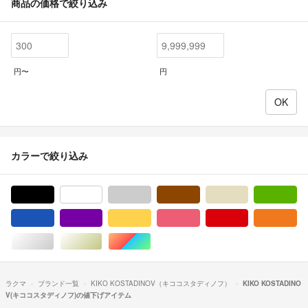
商品の価格で絞り込み
円〜
円
カラーで絞り込み
ブラック/黒色系
ホワイト/白色系
グレー/灰色系
ブラウン/茶色系
ベージュ系
グ
ブルー・ネイビー/青色系
パープル/紫色系
イエロー/黄色系
ピンク/桃色系
レッド/赤色系
オ
シルバー/銀色系
ゴールド/金色系
マルチカラー
ラクマ
ブランド一覧
KIKO KOSTADINOV（キココスタディノフ）
KIKO KOSTADINO
V(キココスタディノフ)の値下げアイテム