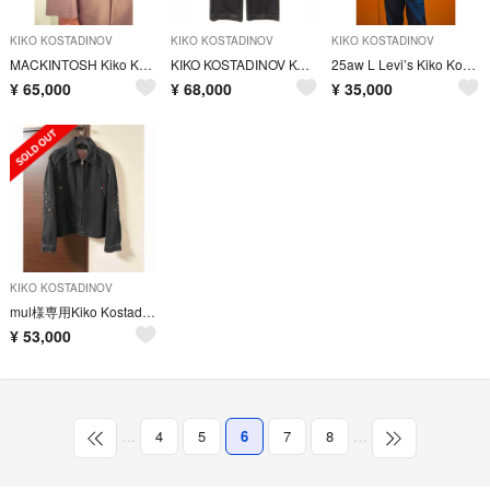
KIKO KOSTADINOV
KIKO KOSTADINOV
KIKO KOSTADINOV
MACKINTOSH Kiko Kostadinov 0002 18ss
KIKO KOSTADINOV KONKORD JEANS
25aw L Levi’s Kiko Kostadinov Shirt
¥
65,000
¥
68,000
¥
35,000
KIKO KOSTADINOV
mul様専用Kiko Kostadinov × Levi’s デニムジャケット
¥
53,000
…
4
5
6
7
8
…