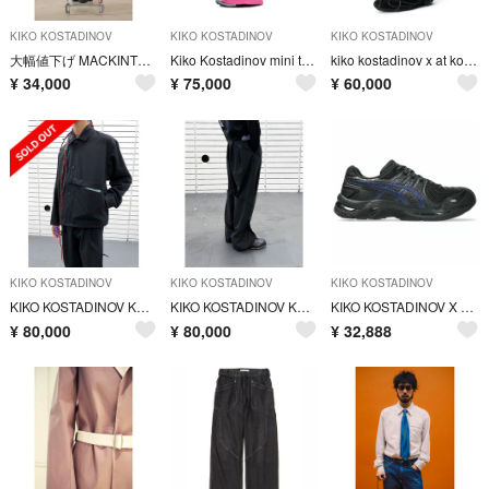
KIKO KOSTADINOV
KIKO KOSTADINOV
KIKO KOSTADINOV
大幅値下げ MACKINTOSH 0002 ウール ワイドパンツ kiko
Kiko Kostadinov mini twisted shopper バッグ
kiko kostadinov x at kollektive ロングブーツ
¥
34,000
¥
75,000
¥
60,000
KIKO KOSTADINOV
KIKO KOSTADINOV
KIKO KOSTADINOV
KIKO KOSTADINOV KK.JACKET.02
KIKO KOSTADINOV KK.TROUSER.03
KIKO KOSTADINOV X ASICS Gel-Kiril Iii 24.5cm 正規品 新品 Collaboration
¥
80,000
¥
80,000
¥
32,888