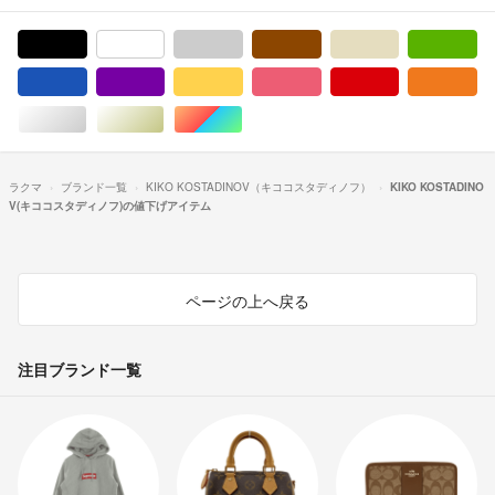
ブラック/黒色系
ホワイト/白色系
グレー/灰色系
ブラウン/茶色系
ベージュ系
グ
ブルー・ネイビー/青色系
パープル/紫色系
イエロー/黄色系
ピンク/桃色系
レッド/赤色系
オ
シルバー/銀色系
ゴールド/金色系
マルチカラー
ラクマ
ブランド一覧
KIKO KOSTADINOV（キココスタディノフ）
KIKO KOSTADINO
V(キココスタディノフ)の値下げアイテム
ページの上へ戻る
注目ブランド一覧