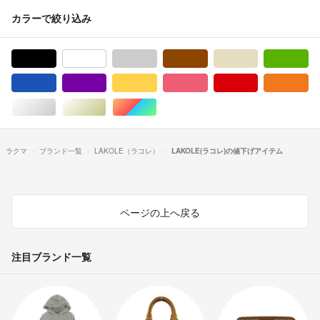
カラーで絞り込み
ブラック/黒色系
ホワイト/白色系
グレー/灰色系
ブラウン/茶色系
ベージュ系
グ
ブルー・ネイビー/青色系
パープル/紫色系
イエロー/黄色系
ピンク/桃色系
レッド/赤色系
オ
シルバー/銀色系
ゴールド/金色系
マルチカラー
ラクマ
ブランド一覧
LAKOLE（ラコレ）
LAKOLE(ラコレ)の値下げアイテム
ページの上へ戻る
注目ブランド一覧