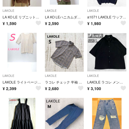
LAKOLE
LAKOLE
LAKOLE
LA KO LE リブニットセーター（S）ブラウン系
LA KO LEハニカムダンボールベスト（L）ブラウン系
a1071 LAKOLE ワッフル素材 ヘンリーネック ノースリーブカットソー
¥
1,590
¥
2,590
¥
1,980
LAKOLE
LAKOLE
LAKOLE
LAKOLE ライトベージュ 半袖 ラメ フロントリボン
ラコレ チェック 半袖 シャツ S グレー スナップボタン カジュアル ゆったり
LAKOLE ラコレ メンズ 半袖シャツ ブラック Lサイズ ビッグシルエット
¥
2,399
¥
2,680
¥
3,100