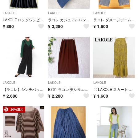
LAKOLE
LAKOLE
LAKOLE
LAKOLE ロングワンピース ブラック M
ラコレ カジュアルパンツ テーパードシルエット M 紺 チェック柄 麻 綿
ラコレ ダメージデニムパンツ LAKOLE
¥
890
¥
3,280
¥
1,600
LAKOLE
LAKOLE
LAKOLE
【ラコレ】シンチバックデニムサロペット ワイドパンツ オーバーサイズ ブラック
E761 ラコレ 美シルエット フロントスリット タイトスカート M ブラウン
〇 LAKOLE スカート ロングスカート シャーリング 光沢 M
¥
2,680
¥
2,280
¥
1,600
20%還元