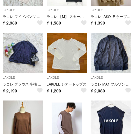
LAKOLE
LAKOLE
LAKOLE
ラコレ ワイドパンツ テーパードシルエット L アイボリー カジュアル 通年
ラコレ 【M】 スカート ロング丈 タイトシルエット ラップ ウエストゴム 黒
ラコレLAKOLE ケーブル編みニットセーター（L）ベージュ 秋冬
¥
2,980
¥
1,580
¥
1,390
LAKOLE
LAKOLE
LAKOLE
ラコレ ブラウス 半袖 ギャザー F ふんわり コットン混 デイリーカジュアル
LAKOLE シアートップス
ラコレ MA1 ブルゾン ネイビー ナイロン L ジャケット シンプル きれいめ
¥
2,199
¥
1,200
¥
2,080