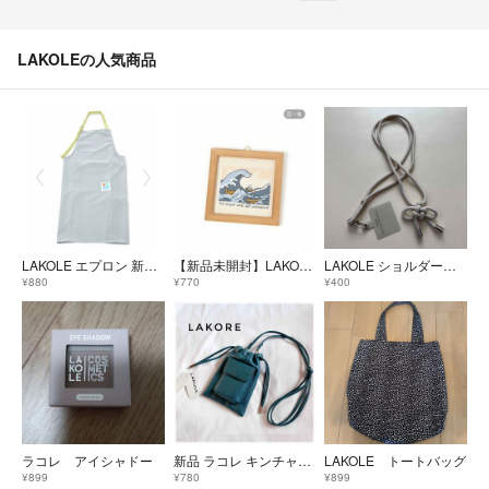
LAKOLEの人気商品
LAKOLE エプロン 新品未使用
【新品未開封】LAKOLE 世界の名作 刺繍フレーム インテリアパネル
LAKOLE ショルダーストラップ ホワイトベージュ フリーサイズ
¥880
¥770
¥400
ラコレ アイシャドー
新品 ラコレ キンチャク スマホショルダーバッグ ブルー ポケット付き 貴重品
LAKOLE トートバッグ
¥899
¥780
¥899