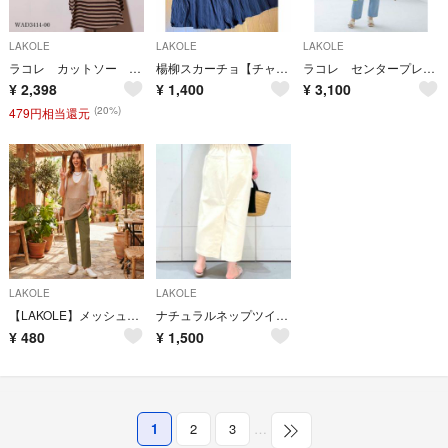
LAKOLE
LAKOLE
LAKOLE
ラコレ カットソー 五分袖 ボーダー柄 ドロップショルダー カジュアルコーデ
楊柳スカーチョ【チャコール】
ラコレ センタープレス デニムパンツ ライトブルー コットン レディース M
¥
2,398
¥
1,400
¥
3,100
(20%)
479円相当還元
LAKOLE
LAKOLE
【LAKOLE】メッシュニットジレ ベージュ ロング丈 Mサイズ ※ ベストのみ
ナチュラルネップツイルスカート(LAKOLE)
¥
480
¥
1,500
1
2
3
…